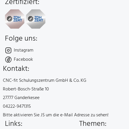
Fusszeile
Zertifiziert:
Folge uns:
Instagram
Facebook
Kontakt:
Unternehmen:
CNC-fit Schulungszentrum GmbH & Co. KG
Straße:
Robert-Bosch-Straße 10
Ort:
27777 Ganderkesee
Telefon:
04222-9471315
e-Mail:
Bitte aktivieren Sie JS um die e-Mail Adresse zu sehen!
Links:
Themen: