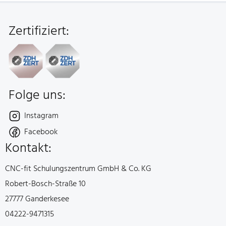
Fusszeile
Zertifiziert:
Folge uns:
Instagram
Facebook
Kontakt:
Unternehmen:
CNC-fit Schulungszentrum GmbH & Co. KG
Straße:
Robert-Bosch-Straße 10
Ort:
27777 Ganderkesee
Telefon:
04222-9471315